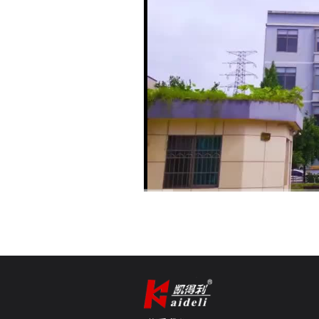
00:00
/
01:53